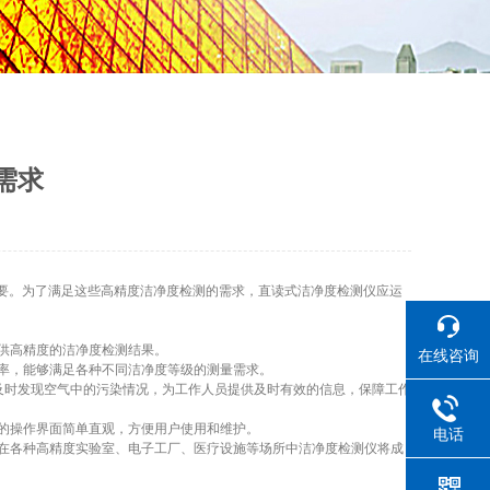
需求
要。为了满足这些高精度洁净度检测的需求，直读式洁净度检测仪应运
供高精度的洁净度检测结果。
在线咨询
率，能够满足各种不同洁净度等级的测量需求。
时发现空气中的污染情况，为工作人员提供及时有效的信息，保障工作
的操作界面简单直观，方便用户使用和维护。
电话
在各种高精度实验室、电子工厂、医疗设施等场所中洁净度检测仪将成