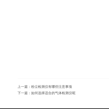
上一篇：
粉尘检测仪有哪些注意事项
下一篇：
如何选择适合的气体检测仪呢