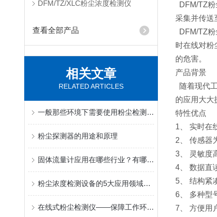
DFM/TZ/XLC粉尘浓度检测仪
DFM/T
采集并传送
查看全部产品
DFM/T
时在线对粉
的危害。
相关文章
产品背景
随着现代工
RELATED ARTICLES
的应用大大
一般那些环境下需要使用粉尘检测仪？
特性优点
1、 实时
粉尘探测器的用途和原理
2、 传感
3、 灵敏
固体流量计应用在哪些行业？有哪些特点优势？
4、 数据直
5、 结构
粉尘浓度检测设备的5大应用领域您知道吗？
6、 多种
在线式粉尘检测仪——保障工作环境健康
7、 方便